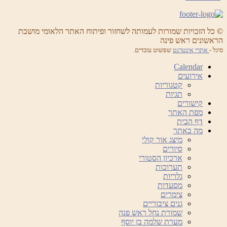
© כל הזכויות שמורות לעמותה לשחזור ופיתוח האתר הלאומי מושבת
הראשונים ראש פינה
סיגל -
אתרי אינטרנט
שפשוט עובדים.
Calendar
אירועים
קטגוריות
תגיות
קישורים
מפת האתר
דף הבית
מה באתר
מיצג אור קולי
סיורים
ארכיון הסטורי
תערוכות
גלריות
מסעדות
צימרים
גנים ציבוריים
שמורת נחל ראש פנה
מערת שלמה בן יוסף