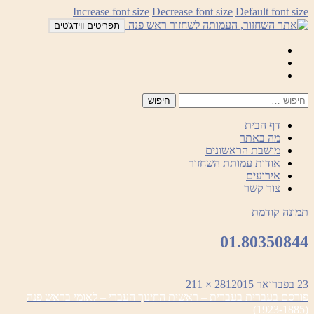
לדלג
Increase font size
Decrease font size
Default font size
לתוכן
תפריטים ווידג'טים
Mail
Facebook
Instagram
דף הבית
מה באתר
מושבת הראשונים
אודות עמותת השחזור
אירועים
צור קשר
תמונה קודמת
01.80350844
פורסם
מסך
23 בפברואר 2015
281 × 211
ניווט
בתאריך
מלא
פורסם ב
עברית בעברית – ראשית החינוך העברי – לאומי בראש פנה
(1923-1885)