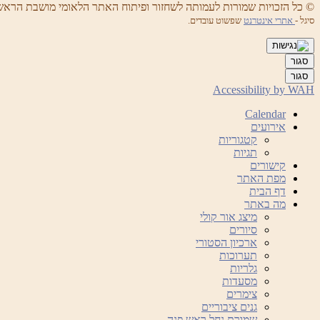
© כל הזכויות שמורות לעמותה לשחזור ופיתוח האתר הלאומי מושבת הראש
סיגל -
אתרי אינטרנט
שפשוט עובדים.
סגור
סגור
Accessibility by WAH
Calendar
אירועים
קטגוריות
תגיות
קישורים
מפת האתר
דף הבית
מה באתר
מיצג אור קולי
סיורים
ארכיון הסטורי
תערוכות
גלריות
מסעדות
צימרים
גנים ציבוריים
שמורת נחל ראש פנה