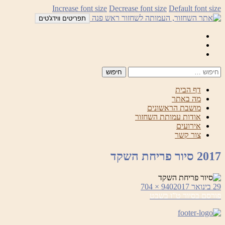
לדלג
Increase font size
Decrease font size
Default font size
לתוכן
תפריטים ווידג'טים
Mail
Facebook
Instagram
דף הבית
מה באתר
מושבת הראשונים
אודות עמותת השחזור
אירועים
צור קשר
2017 סיור פריחת השקד
פורסם
מסך
29 בינואר 2017
940 × 704
ניווט
בתאריך
מלא
פורסם ב
סיור ט”ו בשבט