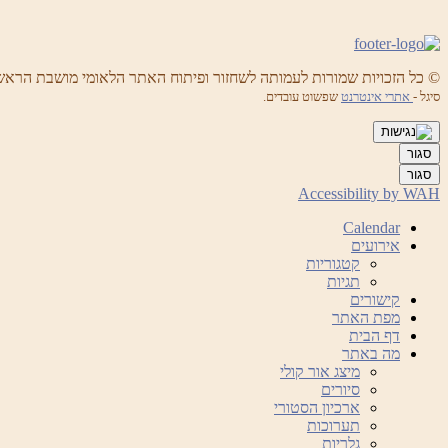
© כל הזכויות שמורות לעמותה לשחזור ופיתוח האתר הלאומי מושבת הראש
סיגל -
אתרי אינטרנט
שפשוט עובדים.
סגור
סגור
Accessibility by WAH
Calendar
אירועים
קטגוריות
תגיות
קישורים
מפת האתר
דף הבית
מה באתר
מיצג אור קולי
סיורים
ארכיון הסטורי
תערוכות
גלריות