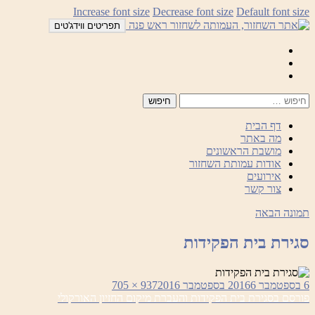
לדלג
Increase font size
Decrease font size
Default font size
לתוכן
תפריטים ווידג'טים
Mail
Facebook
Instagram
דף הבית
מה באתר
מושבת הראשונים
אודות עמותת השחזור
אירועים
צור קשר
תמונה הבאה
סגירת בית הפקידות
פורסם
מסך
6 בספטמבר 2016
6 בספטמבר 2016
937 × 705
ניווט
בתאריך
מלא
פורסם ב
סגירת בית הפקידות והעברת מיקום החזיון האורקולי