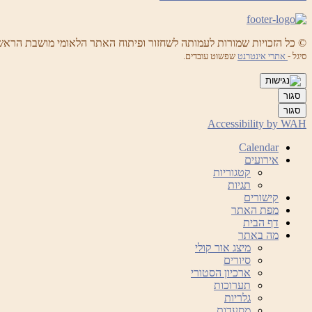
© כל הזכויות שמורות לעמותה לשחזור ופיתוח האתר הלאומי מושבת הראש
סיגל -
אתרי אינטרנט
שפשוט עובדים.
סגור
סגור
Accessibility by WAH
Calendar
אירועים
קטגוריות
תגיות
קישורים
מפת האתר
דף הבית
מה באתר
מיצג אור קולי
סיורים
ארכיון הסטורי
תערוכות
גלריות
מסעדות