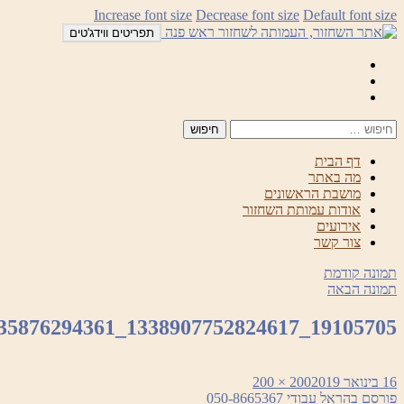
לדלג
Increase font size
Decrease font size
Default font size
לתוכן
תפריטים ווידג'טים
Mail
Facebook
Instagram
דף הבית
מה באתר
מושבת הראשונים
אודות עמותת השחזור
אירועים
צור קשר
תמונה קודמת
תמונה הבאה
19105705_1338907752824617_5503657635876294361_n
פורסם
מסך
16 בינואר 2019
200 × 200
ניווט
בתאריך
מלא
פורסם ב
הראל עבודי 050-8665367