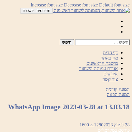
לדלג
Increase font size
Decrease font size
Default font size
לתוכן
תפריטים ווידג'טים
Mail
Facebook
Instagram
דף הבית
מה באתר
מושבת הראשונים
אודות עמותת השחזור
אירועים
צור קשר
תמונה קודמת
תמונה הבאה
WhatsApp Image 2023-03-28 at 13.03.18
פורסם
מסך
28 במרץ 2023
1280 × 1600
ניווט
בתאריך
מלא
פורסם ב
מקרמלוש