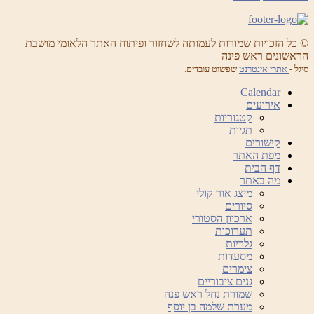
© כל הזכויות שמורות לעמותה לשחזור ופיתוח האתר הלאומי מושבת
הראשונים ראש פינה
סיגל -
אתרי אינטרנט
שפשוט עובדים.
Calendar
אירועים
קטגוריות
תגיות
קישורים
מפת האתר
דף הבית
מה באתר
מיצג אור קולי
סיורים
ארכיון הסטורי
תערוכות
גלריות
מסעדות
צימרים
גנים ציבוריים
שמורת נחל ראש פנה
מערת שלמה בן יוסף