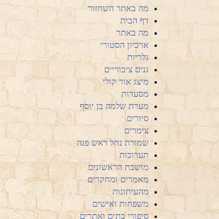
מה באתר השחזור
דף הבית
מה באתר
ארכיון הסטורי
גלריות
גנים ציבוריים
מיצג אור קולי
מסעדות
מערת שלמה בן יוסף
סיורים
צימרים
שמורת נחל ראש פנה
תערוכות
מושבת הראשונים
מאמרים ומחקרים
מהעיתונות
משפחות ואישים
סיפורי בתים ואתרים