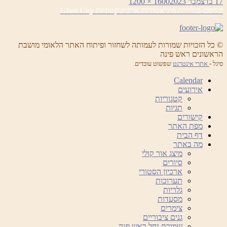
פורסם
מסך
17 בדצמבר 2023
1600 × 1200
ניווט
בתאריך
מלא
פורסם ב
גלריית מיניאטורות ארכיטקטוניות Glass City
© כל הזכויות שמורות לעמותה לשחזור ופיתוח האתר הלאומי מושבת
הראשונים ראש פינה
סיגל -
אתרי אינטרנט
שפשוט עובדים.
Calendar
אירועים
קטגוריות
תגיות
קישורים
מפת האתר
דף הבית
מה באתר
מיצג אור קולי
סיורים
ארכיון הסטורי
תערוכות
גלריות
מסעדות
צימרים
גנים ציבוריים
שמורת נחל ראש פנה