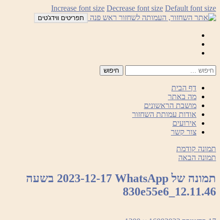
לדלג
Increase font size
Decrease font size
Default font size
לתוכן
תפריטים ווידג'טים
Mail
Facebook
Instagram
דף הבית
מה באתר
מושבת הראשונים
אודות עמותת השחזור
אירועים
צור קשר
תמונה קודמת
תמונה הבאה
תמונה של WhatsApp‏ 2023-12-17 בשעה
12.11.46_830e55e6