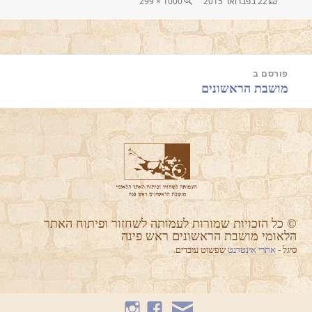
פורסם
מסך
22 בפברואר 2015
1000 × 299
בתאריך
מלא
יווט
פורסם ב
מושבת הראשונים
© כל הזכויות שמורות לעמותה לשחזור ופיתוח האתר
הלאומי מושבת הראשונים ראש פינה
סיגל -
אתרי אינטרנט
שפשוט עובדים.
Instagram
Facebook
Mail