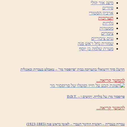
מיצג אור קולי
סיורים
ארכיון הסטורי
תערוכות
גלריות
מסעדות
צימרים
גנים ציבוריים
שמורת נחל ראש פנה
מערת שלמה בן יוסף
חדש!! סיור וירטואלי בתערוכה בבית ‘פרופסור מר’ – טאבלט בעברית ובאנגלית
להמשך קריאה...
פרופסור מר: על מלריה, יתושים ו – .D.D.T
להמשך קריאה...
עברית בעברית – ראשית החינוך העברי – לאומי בראש פנה (1923-1885)