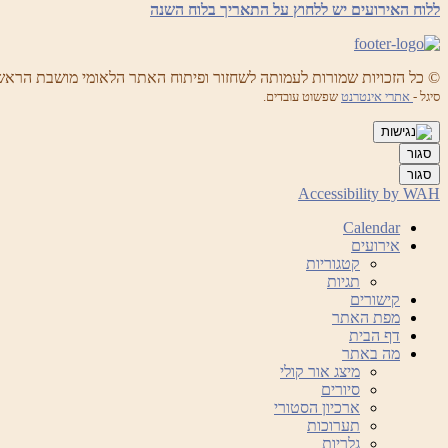
ללוח האירועים יש ללחוץ על התאריך בלוח השנה
© כל הזכויות שמורות לעמותה לשחזור ופיתוח האתר הלאומי מושבת הראש
סיגל -
אתרי אינטרנט
שפשוט עובדים.
סגור
סגור
Accessibility by WAH
Calendar
אירועים
קטגוריות
תגיות
קישורים
מפת האתר
דף הבית
מה באתר
מיצג אור קולי
סיורים
ארכיון הסטורי
תערוכות
גלריות