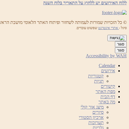
ללוח האירועים יש ללחוץ על התאריך בלוח השנה
© כל הזכויות שמורות לעמותה לשחזור ופיתוח האתר הלאומי מושבת הראש
סיגל -
אתרי אינטרנט
שפשוט עובדים.
סגור
סגור
Accessibility by WAH
Calendar
אירועים
קטגוריות
תגיות
קישורים
מפת האתר
דף הבית
מה באתר
מיצג אור קולי
סיורים
ארכיון הסטורי
תערוכות
גלריות