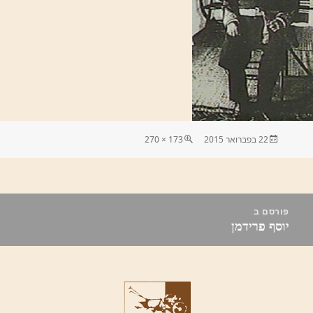
פורסם
מסך
22 בפברואר 2015
173 × 270
בתאריך
מלא
יווט
פורסם ב
יוסף פרידמן