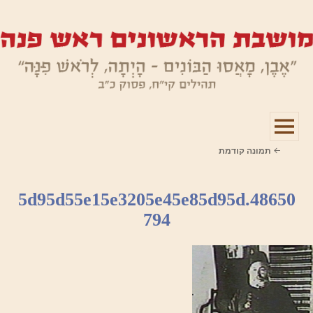
תפריטים
תמונה קודמת
ווידג'טים
5d95d55e15e3205e45e85d95d.48650
794