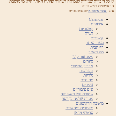
© כל הזכויות שמורות לעמותה לשחזור ופיתוח האתר הלאומי מושבת
הראשונים ראש פינה
סיגל -
אתרי אינטרנט
שפשוט עובדים.
Calendar
אירועים
קטגוריות
תגיות
קישורים
מפת האתר
דף הבית
מה באתר
מיצג אור קולי
סיורים
ארכיון הסטורי
תערוכות
גלריות
מסעדות
צימרים
גנים ציבוריים
שמורת נחל ראש פנה
מערת שלמה בן יוסף
מושבת הראשונים
מאמרים ומחקרים
סרטוני וידאו