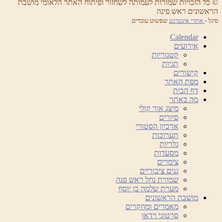
© כל הזכויות שמורות לעמותה לשחזור ופיתוח האתר הלאומי מושבת
הראשונים ראש פינה
סיגל -
אתרי אינטרנט
שפשוט עובדים.
Calendar
אירועים
קטגוריות
תגיות
קישורים
מפת האתר
דף הבית
מה באתר
מיצג אור קולי
סיורים
ארכיון הסטורי
תערוכות
גלריות
מסעדות
צימרים
גנים ציבוריים
שמורת נחל ראש פנה
מערת שלמה בן יוסף
מושבת הראשונים
מאמרים ומחקרים
סרטוני וידאו