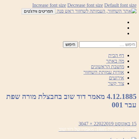
לדלג
Increase font size
Decrease font size
Default font size
לתוכן
תפריטים ווידג'טים
Mail
Facebook
Instagram
דף הבית
מה באתר
מושבת הראשונים
אודות עמותת השחזור
אירועים
צור קשר
4.12.1885 מאמר דוד שוב בחבצלת מורה שפת
עבר 001
פורסם
מסך
15 באוגוסט 2019
2202 × 3047
ניווט
בתאריך
מלא
פורסם ב
חבצלת 1885- מאמרו של דוד שוב