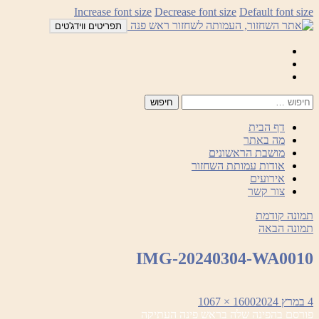
לדלג
Increase font size
Decrease font size
Default font size
לתוכן
תפריטים ווידג'טים
Mail
Facebook
Instagram
דף הבית
מה באתר
מושבת הראשונים
אודות עמותת השחזור
אירועים
צור קשר
תמונה קודמת
תמונה הבאה
IMG-20240304-WA0010
פורסם
מסך
4 במרץ 2024
1600 × 1067
ניווט
בתאריך
מלא
פורסם ב
הפינה שלה בראש פינה העתיקה