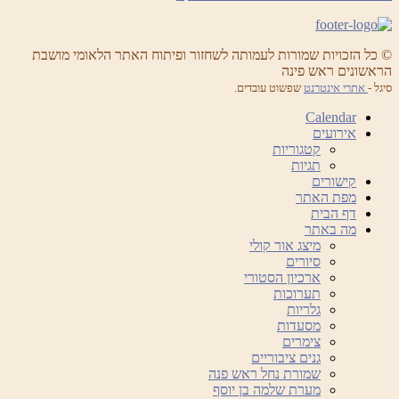
© כל הזכויות שמורות לעמותה לשחזור ופיתוח האתר הלאומי מושבת
הראשונים ראש פינה
סיגל -
אתרי אינטרנט
שפשוט עובדים.
Calendar
אירועים
קטגוריות
תגיות
קישורים
מפת האתר
דף הבית
מה באתר
מיצג אור קולי
סיורים
ארכיון הסטורי
תערוכות
גלריות
מסעדות
צימרים
גנים ציבוריים
שמורת נחל ראש פנה
מערת שלמה בן יוסף