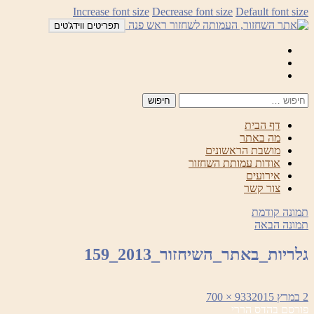
לדלג
Increase font size
Decrease font size
Default font size
לתוכן
תפריטים ווידג'טים
Mail
Facebook
Instagram
דף הבית
מה באתר
מושבת הראשונים
אודות עמותת השחזור
אירועים
צור קשר
תמונה קודמת
תמונה הבאה
גלריות_באתר_השיחזור_2013_159
פורסם
מסך
2 במרץ 2015
933 × 700
ניווט
בתאריך
מלא
פורסם ב
הדס הררי