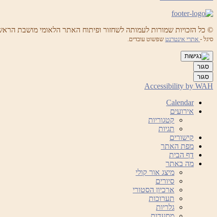
© כל הזכויות שמורות לעמותה לשחזור ופיתוח האתר הלאומי מושבת הראש
סיגל -
אתרי אינטרנט
שפשוט עובדים.
סגור
סגור
Accessibility by WAH
Calendar
אירועים
קטגוריות
תגיות
קישורים
מפת האתר
דף הבית
מה באתר
מיצג אור קולי
סיורים
ארכיון הסטורי
תערוכות
גלריות
מסעדות