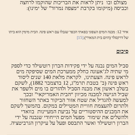
מצולם ובו ניתן לראות את הבריכות שהוקמו לרחצה
וכביסה (מיקומו בקרבת “מצפה נמרוד” של ימינו):
איור 12: מבנה המים הצפוני בפאתי הכפר שגבלו עם ראש פינה. הבית מימין הוא ביתו
של דרקסלר (היום בית המאירי).
[15]
סיכום
סביל המים נבנה על ידי פקידות הברון רוטשילד כדי לספק
מי שתיה לג’אעונה כחלק ממערכת המים שסיפקה מים
לראש פינה. הצעתינו, לקראת מלאת 140 שנים ליסוד
ראש פינה (ב’ בטבת תרמ”ג, 12 בדצמבר 1882), לשקם
בשלב ראשון את מבנה הסביל ולהזרים בו מים ולשפר את
שביל הגישה למבנה מכיוון “הבית האמריקאי” ובכך
למעשה להגדיל את שטח אזור הביקור באתר השחזור
ולתרום להעצמת חוויית המטיילים במקום. בהמשך לשקם
את המבנים ההיסטוריים על נביעת המעיינות בוואדי
ולהשלים את שימור מפעל המים הייחודי שנבנה על ידי
הברון רוטשילד ואשר התבסס ופעל על עיקרון הגרביטציה.