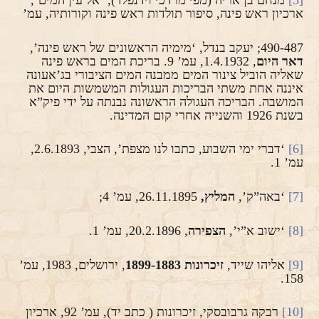
ארכיון ראש פינה, סיפור תולדות ראש פינה וקורותיה, עמ’
490-487; יעקב בנדל, ‘מימיה הראשונים של ראש פינה’,
דאר היום
, 1.4.1932, עמ’ 9. בריכת המים בראש פינה
שאליה הוביל צינור המים ממבנה המים הציבורי בג’אעונה
איננה אחת משתי הבריכות העגולות המשמשות היום את
המושבה. הבריכה העגולה הראשונה נבנתה על ידי פיק”א
בשנת 1926 והשנייה אחרי קום המדינה.
[6]
‘דברי ימי השבוע, כתבו לנו מצפת’, הצבי, 2.6.1893,
עמ’ 1.
[7]
‘באה”ק’,
המליץ,
26.11.1895, עמ’ 4;
[8]
‘ישוב א”י’,
הצפירה
, 20.2.1896, עמ’ 1.
[9]
אליהו שייד,
זיכרונות 1899-1883
, ירושלים, 1983, עמ’
158.
[10]
רבקה גרבובסקי, זיכרונות ( כתב יד), עמ’ 92, ארכיון