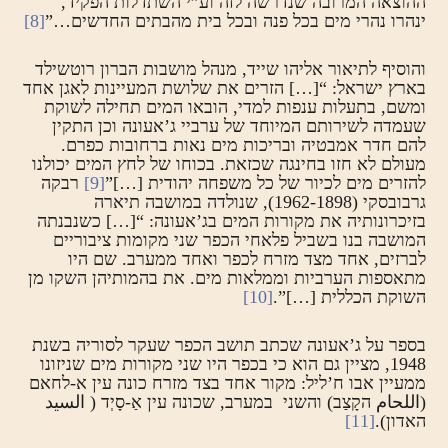
ההוצאה המרובה שנדרשה לזה וע”י השתדלות הפקיד,
ינהרו נהרי מים בכל פנה ובכל בית מהבתים החדשים…”
[8]
והוסיף לתיאור אליהו שייד, מנהל מושבות הברון רוטשילד
בארץ ישראל: “[…] הזרים את שלושת המעיינות לאגן אחד
ומשם, בתעלות ענפות למדי, הובאו המים תחילה לשוקת
שעמדה לשירותם המיוחד של ערביי ג’אעונה וכן התקין
להם חדר אמבטיה ובריכות מים נאות ברחובות כפרם.
מעולם לא חזו בחינגה שכזאת. בכוחו של לחץ המים יכולנו
להזרים מים לכיור של כל משפחה יהודית […]”
[9]
רבקה
גרבובסקי (1962-1898), שנולדה במושבה תיארה
בזיכרונותיה את מקורות המים בג’אעונה: “[…] כשנבנתה
המושבה בנו בשביל פלאחי הכפר שני מקומות ציבוריים
לברזים, אחד מצד מזרח לכפר ואחד ממערב. שם היו
מתאספות הערביות וממלאות מים. את בהמותיהן השקו מן
השוקת הכללית […]”.
[10]
בספר על ג’אעונה שכתב תושב הכפר שעקר לסוריה בשנת
1948, מציין גם הוא כי בכפר היו שני מקורות מים שניזונו
ממעיין אבו ח’ליל: מקור אחד בצד מזרח כונה עין א-לחאם
(اللحام הקָצַב) והשני במערב, שכונה עין אַ-סָיְד ( السيد
האדון).
[11]