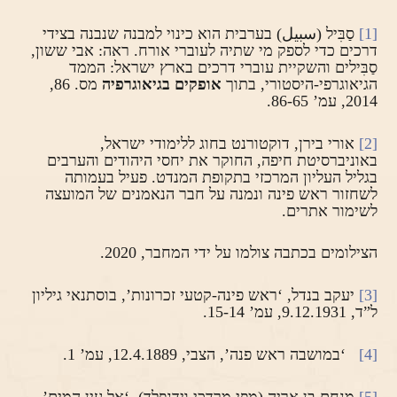
[1]
סַבִּיל (سبيل) בערבית הוא כינוי למבנה שנבנה בצידי
דרכים כדי לספק מי שתיה לעוברי אורח. ראה: אבי ששון,
סַבִּילים והשקיית עוברי דרכים בארץ ישראל: הממד
הגיאוגרפי-היסטורי, בתוך
אופקים בגיאוגרפיה
מס. 86,
2014, עמ’ 86-65.
[2]
אורי בירן, דוקטורנט בחוג ללימודי ישראל,
באוניברסיטת חיפה, החוקר את יחסי היהודים והערבים
בגליל העליון המרכזי בתקופת המנדט. פעיל בעמותה
לשחזור ראש פינה ונמנה על חבר הנאמנים של המועצה
לשימור אתרים.
הצילומים בכתבה צולמו על ידי המחבר, 2020.
[3]
יעקב בנדל, ‘ראש פינה-קטעי זכרונות’, בוסתנאי גיליון
ל”ד, 9.12.1931, עמ’ 15-14.
[4]
‘במושבה ראש פנה’, הצבי, 12.4.1889, עמ’ 1.
[5]
מנחם בן אריה (מפי מרדכי וידנפלד), ‘אל עין המים’,