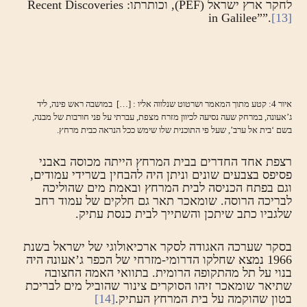
לחקר ארץ ישראל (PEF), וכותרתו: Recent Discoveries
in Galilee””.
[13]
איור 4: קטע מתוך המאמר ושרטוט שנלווה אליו : […] במושבה ראש פינה, ליד
ג’אעונה, במרחק שעה נסיעה לכיוון מזרח מצפת, עברתי על פני חורבות של מבנה,
בשם ‘בית אל ערב’, שעל פי התוכנית שלו שימש ככל הנראה כבית מרחץ.
רצפת אחד החדרים בבית המרחץ הייתה מכוסה באבני
פסיפס בצבעים שונים וניתן היה להבחין בשרידי עמודים,
וגם בפתח הכניסה לבית המרחץ ובאמת מים שהוליכה
לבריכה הרוסה. שומאכר תאר גם חלקים של עמוד רחב
שלגביו כתב שיתכן והשתייך לבית כנסת עתיק.
בסקר שערכה האגודה לסקר ארכיאולוגי של ישראל בשנת
1966 נמצא שחלקו הדרומי-מזרחי של הכפר ג’אעונה היה
בנוי על תל מהתקופה הרומית. בתוואי האמה החצובה
שתיאר שומאכר זיהו הסוקרים צינור שהוביל מים לבריכת
בטון שהוקמה על בית המרחץ העתיק.
[14]