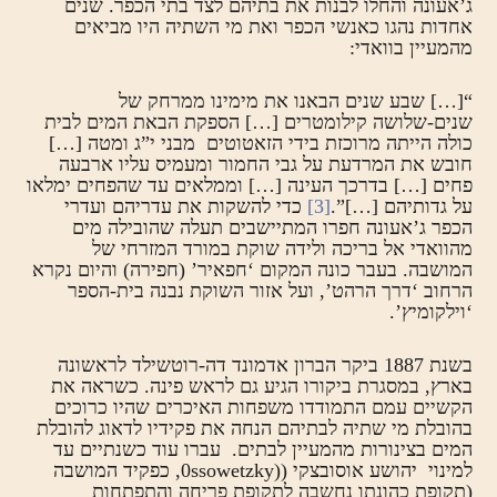
ג’אעונה והחלו לבנות את בתיהם לצד בתי הכפר. שנים
אחדות נהגו כאנשי הכפר ואת מי השתיה היו מביאים
מהמעיין בוואדי:
“[…] שבע שנים הבאנו את מימינו ממרחק של
שנים-שלושה קילומטרים […] הספקת הבאת המים לבית
כולה הייתה מרוכזת בידי הזאטוטים מבני י”ג ומטה […]
חובש את המרדעת על גבי החמור ומעמיס עליו ארבעה
פחים […] בדרכך העינה […] וממלאים עד שהפחים ימלאו
על גדותיהם […]”.
[3]
כדי להשקות את עדריהם ועדרי
הכפר ג’אעונה חפרו המתיישבים תעלה שהובילה מים
מהוואדי אל בריכה ולידה שוקת במורד המזרחי של
המושבה. בעבר כונה המקום ‘חפאיר’ (חפירה) והיום נקרא
הרחוב ‘דרך הרהט’, ועל אזור השוקת נבנה בית-הספר
‘וילקומיץ’.
בשנת 1887 ביקר הברון אדמונד דה-רוטשילד לראשונה
בארץ, במסגרת ביקורו הגיע גם לראש פינה. כשראה את
הקשיים עמם התמודדו משפחות האיכרים שהיו כרוכים
בהובלת מי שתיה לבתיהם הנחה את פקידיו לדאוג להובלת
המים בצינורות מהמעיין לבתים. עברו עוד כשנתיים עד
למינוי יהושע אוסובצקי ((0ssowetzky, כפקיד המושבה
(תקופת כהונתו נחשבה לתקופת פריחה והתפתחות