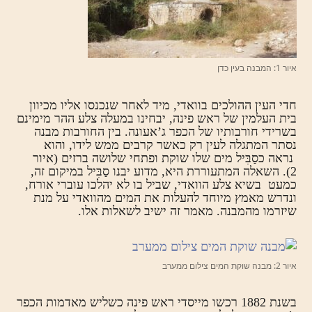
איור 1: המבנה בעין כדן
חדי העין ההולכים בוואדי, מיד לאחר שנכנסו אליו מכיוון
בית העלמין של ראש פינה, יבחינו במעלה צלע ההר מימינם
בשרידי חורבותיו של הכפר ג’אעונה. בין החורבות מבנה
נסתר המתגלה לעין רק כאשר קרבים ממש לידו, והוא
נראה כסַבִּיל מים שלו שוקת ופתחי שלושה ברזים (איור
2). השאלה המתעוררת היא, מדוע יבנו סַבִּיל במיקום זה,
כמעט בשיא צלע הוואדי, שביל בו לא יהלכו עוברי אורח,
ונדרש מאמץ מיוחד להעלות את המים מהוואדי על מנת
שיזרמו מהמבנה. מאמר זה ישיב לשאלות אלו.
איור 2: מבנה שוקת המים צילום ממערב
בשנת 1882 רכשו מייסדי ראש פינה כשליש מאדמות הכפר