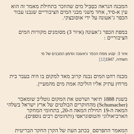
המבנה הנראה כסַבִּיל מים שהוזכר בתחילת מאמר זה הוא
עין א-סיד, אחד משני מבני המים הציבוריים שנבנו עבור
הכפר ג’אעונה על ידי אוסובצקי.
במפת הכפר ג’אעונה (איור 3) מסומנים מקורות המים
הציבוריים :
איור 3: קטע מפת הכפר ג’אעונה וסימון המבנים של מי
השתיה, 1947
[12]
מבנה רהט המים נבנה קרוב מאד למקום בו היה בעבר בית
מרחץ עתיק אליו הוליכה אמת מים מהמעיין.
בשנת 1888 תיאר ושרטט את המקום גוטליב שומאכר
(Schumacher) מהחוקרים הבולטים של ארץ ישראל בשלהי
המאה ה-19 תחילת המאה ה-20, בתחומי המחקר
הארכיאולוגי והטופוגראפי (ותחומים רבים נוספים).
המאמר התפרסם בכתב העת של הקרן החקר הבריטית