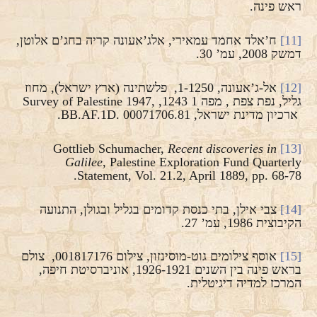
ראש פינה.
[11]
ח’אלד אחמד עמאירי, אלג’אעונה קריה בחג’ם אלוטן,
דמשק 2008, עמ’ 30.
[12]
אל-ג’אעונה, 1-1250, פלשתינה (ארץ ישראל), מחוז
גליל, נפת צפת , מפה 1 1243, ,Survey of Palestine 1947
ארכיון מדינת ישראל, BB.AF.1D. 00071706.81.
Recent discoveries in
Gottlieb Schumacher,
[13]
Galilee
, Palestine Exploration Fund Quarterly
Statement, Vol. 21.2, April 1889, pp. 68-78.
[14]
צבי אילן, בתי כנסת קדומים בגליל ובגולן, התנועה
הקיבוצית 1986, עמ’ 27.
[15]
אוסף צילומים גוט-מוסינזון, צילום 001817176, צולם
בראש פינה בין השנים 1926-1921, אוניברסיטת חיפה,
המרכז למדיה דיגיטלית.