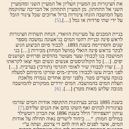
את הצינורות מן המעיין העליון אל המעיין השני ומהמעיין
השני אל התחתון. מן המעיין התחתון אל הבריכה שהוקמה
מעל המושבה הונחו צינורות ברזל ארוכים שכל צינור הובל
על ידי שתי פרדות או גמל […].
[5]
בניית המבנים על מעיינות הוואדי, הנחת תשתית הצינורות
לראש פינה ובניית רהטי המים בג’אעונה נמשכה מספר
שנים והסתיימה בשנת 1893. לכבוד סיום הביצוע הגיע
לבקר בראש פינה הואלי (מושל המחוז) מבירות […] בני
המושבה בנו לכבודו שער מעוטר בהדסים ופרחים ושושנים
יפים. […] כל הקולוניסטים אנשים ונשים וטף יצאו לקראתו
[…] שרו לכבודו שיר לאומי תוגרמי (תורכי) בערבית. […]
לפני הבית עשו לכבודו מזרקי-מים שזרקו מימיהם למעלה
בגובה עשרים מטר. (לפני ימים אחדים נגמרה מלאכת
תעלת המים בהמושבה. המים יורדים ממקורם להמושבה
מגובה שלוש מאות מטר) […].
[6]
בשנת 1895 נכתב בעיתונות התקופה אודות המים שזרמו
בצינורות לבתים ואף השקו בהם את הגנים שלידם.
[7]
עיתון “הצפירה” הילל בשנת 1896 את הברון רוטשילד
במילים חמות: “… ביחוד לישרים נאוה תהילה על אודות
המים, אשר לפנים לא היה להם די צרכם, ועתה ע”י