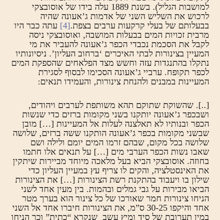
למושבות הגליל). בשנת 1889 עלה בידו של אוסובצקי
לרכוש את השליש השני של אדמות ג’אעונה שהיה
בבעלותם של בעלי קרקעות ערבים בצפת.
[4]
עתה כבר היו
מרבית זכויות המים בבעלות המושבה, ואוסובצקי ניסה
לקבל את הסכמת נכבדי הכפר ג’אעונה להעביר את מי
המעיין בצינורות לבתי האיכרים ‘ברחוב העליון’. ניסיונותיו
נתקלו בהתנגדות עזה וחשש מצד הפלאחים שהספקת המים
לכפר תקופח. ערביי ג’אעונה הסכימו לבסוף לסגירת
המעיינות במבנים ולהנחת צינורות, והעמידו תנאים:
[..]. שהשוקת שתוקם תהא משותפת לערבים ויהודים,
ושבכפר ג’אעונה יותקנו בשני מקומות ברזים כדי שנשות
הכפר ובנותיו לא תאלצנה לעלות אל המעיינות […] מובן
שבשני מקומות בכפר ג’אעונה הותקנו ששה ברזים, שלושה
שלושה בכל מקום, שבהם זרמו המים יומם ולילה ושם
שאבו נשות הכפר הערבי מים […] על תנאים אלו חתמו
בחוזה. אוסובצקי הביא בעל מלאכה מיוחד מביירות שיתקין
את האינסטלציה, והקים לו צריף עץ במעיין העליון כדי
שילון בו ויעבוד בהתקנת רשת הצינורות […] את הצינורות
הביאו מבירות על גבי גמלים ובהמות. בין מעין אחד לשני
הניחו צינורות חמר שאורכו של כל צינור הוא בערך מטר
אחד והיקפו 30-25 ס”מ, את הצינורות חיברו אחד אל השני
במין תערובת של סיד ומיץ עשב שנקרא “כתית” וכך הניחו