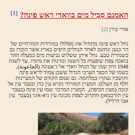
[1]
האמנם סַ
בִּ
יל מים בוואדי ראש פינה?
אורי בירן
[2]
נחל ראש פינה מתחיל את מסלולו במורדות המזרחיים של
הר כנען ונחשב לאחד הנחלים היפים בארץ אשר הוכרז גם
כשמורת טבע. נחל איתן ששלוש נביעות מים במעלה ההר
בואכה צפת שופעות כל השנה ומזינות את מימיו. עד לשנת
1948 היה שמו של הנחל וואדי אל ג’אעונה (الجاعونة),
כשמו של הכפר הערבי הגדול ששכן צמוד לראש פינה
ותושביו נעקרו במלחמה. גם שמם הקודם של המעיינות
חלף מן העולם: המעיין המזרחי נקרא עין כדן ובעבר עין אל
קובה (מעין הכיפה), המעיין המרכזי שמו עין פינה (בעבר
עין תורכמאן) והקרוב לצפת מכונה עין גיא-אוני (בעבר עין
אבו ח’ליל).