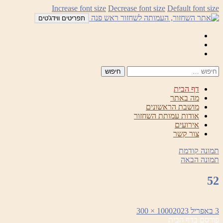
לדלג
Increase font size
Decrease font size
Default font size
לתוכן
תפריטים ווידג'טים
Mail
Facebook
Instagram
דף הבית
מה באתר
מושבת הראשונים
אודות עמותת השחזור
אירועים
צור קשר
תמונה קודמת
תמונה הבאה
52
פורסם
מסך
3 באפריל 2023
1000 × 300
ניווט
בתאריך
מלא
פורסם ב
דף הבית