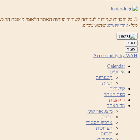
© כל הזכויות שמורות לעמותה לשחזור ופיתוח האתר הלאומי מושבת הראש
סיגל -
אתרי אינטרנט
שפשוט עובדים.
סגור
סגור
Accessibility by WAH
Calendar
אירועים
קטגוריות
תגיות
קישורים
מפת האתר
דף הבית
מה באתר
מיצג אור קולי
סיורים
ארכיון הסטורי
תערוכות
גלריות
מסעדות