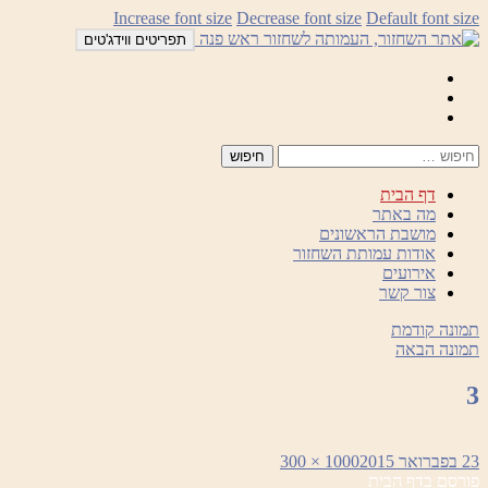
לדלג
Increase font size
Decrease font size
Default font size
לתוכן
תפריטים ווידג'טים
Mail
Facebook
Instagram
דף הבית
מה באתר
מושבת הראשונים
אודות עמותת השחזור
אירועים
צור קשר
תמונה קודמת
תמונה הבאה
3
פורסם
מסך
23 בפברואר 2015
1000 × 300
ניווט
בתאריך
מלא
פורסם ב
דף הבית