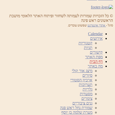
© כל הזכויות שמורות לעמותה לשחזור ופיתוח האתר הלאומי מושבת
הראשונים ראש פינה
סיגל -
אתרי אינטרנט
שפשוט עובדים.
Calendar
אירועים
קטגוריות
תגיות
קישורים
מפת האתר
דף הבית
מה באתר
מיצג אור קולי
סיורים
ארכיון הסטורי
תערוכות
גלריות
מסעדות
צימרים
גנים ציבוריים
שמורת נחל ראש פנה
מערת שלמה בן יוסף