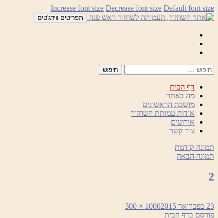
לדלג
Increase font size
Decrease font size
Default font size
לתוכן
תפריטים ווידג'טים
Mail
Facebook
Instagram
דף הבית
מה באתר
מושבת הראשונים
אודות עמותת השחזור
אירועים
צור קשר
תמונה קודמת
תמונה הבאה
2
פורסם
מסך
23 בפברואר 2015
1000 × 300
ניווט
בתאריך
מלא
פורסם ב
דף הבית