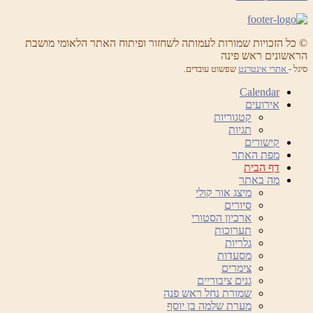
© כל הזכויות שמורות לעמותה לשחזור ופיתוח האתר הלאומי מושבת
הראשונים ראש פינה
סיגל -
אתרי אינטרנט
שפשוט עובדים.
Calendar
אירועים
קטגוריות
תגיות
קישורים
מפת האתר
דף הבית
מה באתר
מיצג אור קולי
סיורים
ארכיון הסטורי
תערוכות
גלריות
מסעדות
צימרים
גנים ציבוריים
שמורת נחל ראש פנה
מערת שלמה בן יוסף