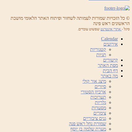
© כל הזכויות שמורות לעמותה לשחזור ופיתוח האתר הלאומי מושבת
הראשונים ראש פינה
סיגל -
אתרי אינטרנט
שפשוט עובדים.
Calendar
אירועים
קטגוריות
תגיות
קישורים
מפת האתר
דף הבית
מה באתר
מיצג אור קולי
סיורים
ארכיון הסטורי
תערוכות
גלריות
מסעדות
צימרים
גנים ציבוריים
שמורת נחל ראש פנה
מערת שלמה בן יוסף