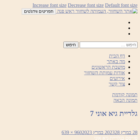
לדלג
Increase font size
Decrease font size
Default font size
לתוכן
תפריטים ווידג'טים
Mail
Facebook
Instagram
דף הבית
מה באתר
מושבת הראשונים
אודות עמותת השחזור
אירועים
צור קשר
תמונה קודמת
תמונה הבאה
גלריית גיא אוני 7
פורסם
מסך
28 במרץ 2023
28 במרץ 2023
960 × 639
ניווט
בתאריך
מלא
פורסם ב
גלריית גיא אוני