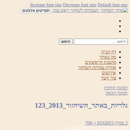
לדלג
Increase font size
Decrease font size
Default font size
לתוכן
תפריטים ווידג'טים
Mail
Facebook
Instagram
דף הבית
מה באתר
מושבת הראשונים
אודות עמותת השחזור
אירועים
צור קשר
תמונה קודמת
תמונה הבאה
גלריות_באתר_השיחזור_2013_123
פורסם
מסך
2 במרץ 2015
933 × 700
ניווט
בתאריך
מלא
פורסם ב
אפרת שפרירי 054-4416789