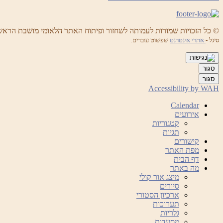
© כל הזכויות שמורות לעמותה לשחזור ופיתוח האתר הלאומי מושבת הראש
סיגל -
אתרי אינטרנט
שפשוט עובדים.
סגור
סגור
Accessibility by WAH
Calendar
אירועים
קטגוריות
תגיות
קישורים
מפת האתר
דף הבית
מה באתר
מיצג אור קולי
סיורים
ארכיון הסטורי
תערוכות
גלריות
מסעדות