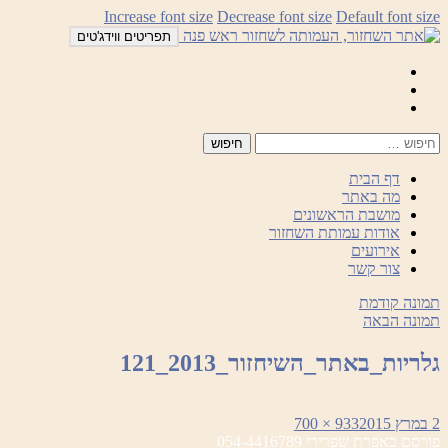
לדלג
Increase font size
Decrease font size
Default font size
לתוכן
תפריטים ווידג'טים
Mail
Facebook
Instagram
דף הבית
מה באתר
מושבת הראשונים
אודות עמותת השחזור
אירועים
צור קשר
תמונה קודמת
תמונה הבאה
גלריות_באתר_השיחזור_2013_121
פורסם
מסך
2 במרץ 2015
933 × 700
ניווט
בתאריך
מלא
פורסם ב
אפרת שפרירי 054-4416789