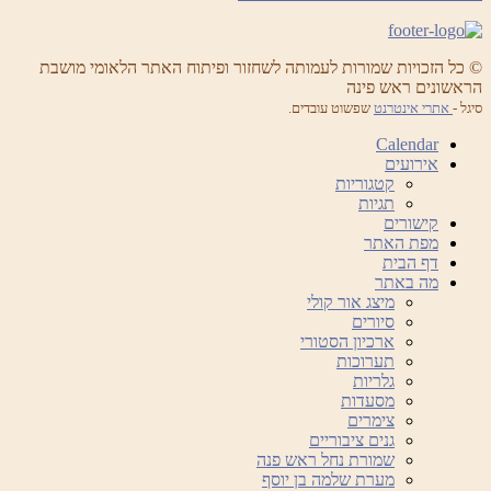
© כל הזכויות שמורות לעמותה לשחזור ופיתוח האתר הלאומי מושבת
הראשונים ראש פינה
סיגל -
אתרי אינטרנט
שפשוט עובדים.
Calendar
אירועים
קטגוריות
תגיות
קישורים
מפת האתר
דף הבית
מה באתר
מיצג אור קולי
סיורים
ארכיון הסטורי
תערוכות
גלריות
מסעדות
צימרים
גנים ציבוריים
שמורת נחל ראש פנה
מערת שלמה בן יוסף