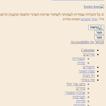
© כל הזכויות שמורות לעמותה לשחזור ופיתוח האתר הלאומי מושבת הראש
סיגל -
אתרי אינטרנט
שפשוט עובדים.
סגור
סגור
Accessibility by WAH
Calendar
אירועים
קטגוריות
תגיות
קישורים
מפת האתר
דף הבית
מה באתר
מיצג אור קולי
סיורים
ארכיון הסטורי
תערוכות
גלריות
מסעדות