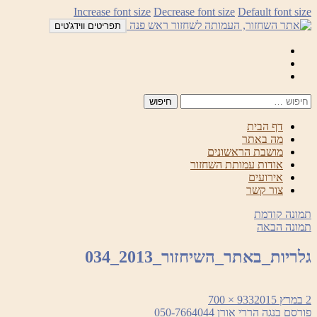
לדלג
Increase font size
Decrease font size
Default font size
לתוכן
תפריטים ווידג'טים
Mail
Facebook
Instagram
דף הבית
מה באתר
מושבת הראשונים
אודות עמותת השחזור
אירועים
צור קשר
תמונה קודמת
תמונה הבאה
גלריות_באתר_השיחזור_2013_034
פורסם
מסך
2 במרץ 2015
933 × 700
ניווט
בתאריך
מלא
פורסם ב
נגה הררי אורן 050-7664044