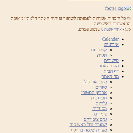
© כל הזכויות שמורות לעמותה לשחזור ופיתוח האתר הלאומי מושבת
הראשונים ראש פינה
סיגל -
אתרי אינטרנט
שפשוט עובדים.
Calendar
אירועים
קטגוריות
תגיות
קישורים
מפת האתר
דף הבית
מה באתר
מיצג אור קולי
סיורים
ארכיון הסטורי
תערוכות
גלריות
מסעדות
צימרים
גנים ציבוריים
שמורת נחל ראש פנה
מערת שלמה בן יוסף