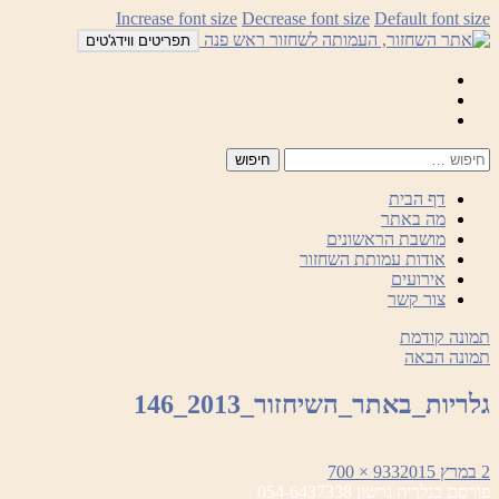
לדלג
Increase font size
Decrease font size
Default font size
לתוכן
תפריטים ווידג'טים
Mail
Facebook
Instagram
דף הבית
מה באתר
מושבת הראשונים
אודות עמותת השחזור
אירועים
צור קשר
תמונה קודמת
תמונה הבאה
גלריות_באתר_השיחזור_2013_146
פורסם
מסך
2 במרץ 2015
933 × 700
ניווט
בתאריך
מלא
פורסם ב
גלריה גרשון 054-6437338