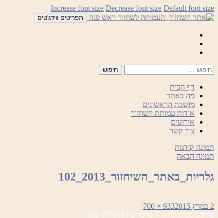
לדלג
Increase font size
Decrease font size
Default font size
לתוכן
תפריטים ווידג'טים
Mail
Facebook
Instagram
דף הבית
מה באתר
מושבת הראשונים
אודות עמותת השחזור
אירועים
צור קשר
תמונה קודמת
תמונה הבאה
גלריות_באתר_השיחזור_2013_102
פורסם
מסך
2 במרץ 2015
933 × 700
ניווט
בתאריך
מלא
פורסם ב
סיגל מרקו – בדבדים 052-3778154