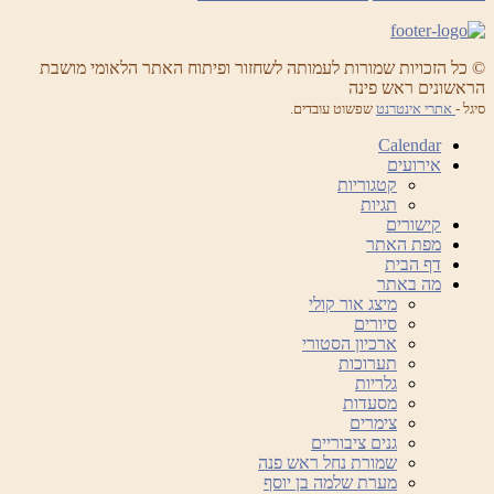
© כל הזכויות שמורות לעמותה לשחזור ופיתוח האתר הלאומי מושבת
הראשונים ראש פינה
סיגל -
אתרי אינטרנט
שפשוט עובדים.
Calendar
אירועים
קטגוריות
תגיות
קישורים
מפת האתר
דף הבית
מה באתר
מיצג אור קולי
סיורים
ארכיון הסטורי
תערוכות
גלריות
מסעדות
צימרים
גנים ציבוריים
שמורת נחל ראש פנה
מערת שלמה בן יוסף