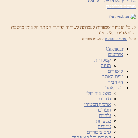
פורסם
מסך
4 במרץ 2024
1289 × 860
ניווט
בתאריך
מלא
פורסם ב
בלוסטון
© כל הזכויות שמורות לעמותה לשחזור ופיתוח האתר הלאומי מושבת
הראשונים ראש פינה
סיגל -
אתרי אינטרנט
שפשוט עובדים.
Calendar
אירועים
קטגוריות
תגיות
קישורים
מפת האתר
דף הבית
מה באתר
מיצג אור קולי
סיורים
ארכיון הסטורי
תערוכות
גלריות
מסעדות
צימרים
גנים ציבוריים
שמורת נחל ראש פנה