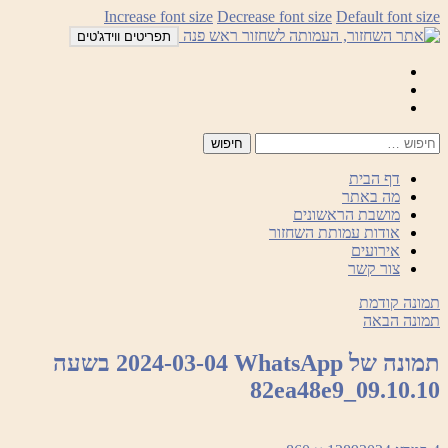
לדלג
Increase font size
Decrease font size
Default font size
לתוכן
תפריטים ווידג'טים
Mail
Facebook
Instagram
דף הבית
מה באתר
מושבת הראשונים
אודות עמותת השחזור
אירועים
צור קשר
תמונה קודמת
תמונה הבאה
תמונה של WhatsApp‏ 2024-03-04 בשעה
09.10.10_82ea48e9