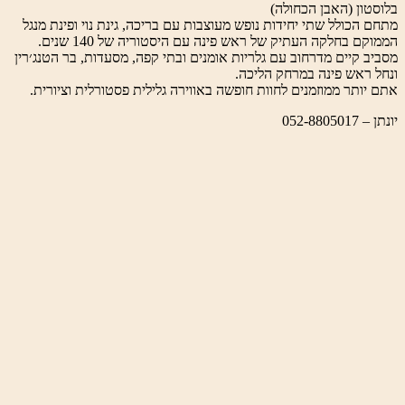
בלוסטון (האבן הכחולה)
מתחם הכולל שתי יחידות נופש מעוצבות עם בריכה, גינת נוי ופינת מנגל
הממוקם בחלקה העתיק של ראש פינה עם היסטוריה של 140 שנים.
מסביב קיים מדרחוב עם גלריות אומנים ובתי קפה, מסעדות, בר הטנג׳רין
ונחל ראש פינה במרחק הליכה.
אתם יותר ממוזמנים לחוות חופשה באווירה גלילית פסטורלית וציורית.
יונתן – 052-8805017