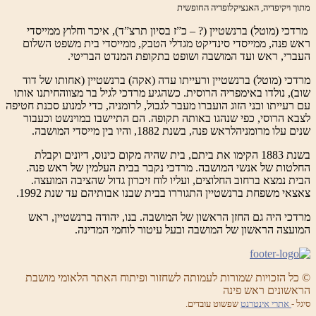
מתוך ויקיפדיה, האנציקלופדיה החופשית
מרדכי (מוטל) ברנשטיין (? – כ”ז בסיון תרצ”ד), איכר וחלוץ ממייסדי
ראש פנה, ממייסדי סינדיקט מגדלי הטבק, ממייסדי בית משפט השלום
העברי, ראש ועד המושבה ושופט בתקופת המנדט הבריטי.
מרדכי (מוטל) ברנשטיין ורעייתו עדה (אקה) ברנשטיין (אחותו של דוד
שוב), נולדו באימפריה הרוסית. כשהגיע מרדכי לגיל בר מצווהחיתנו אותו
עם רעייתו ובני הזוג הועברו מעבר לגבול, לרומניה, כדי למנוע סכנת חטיפה
לצבא הרוסי, כפי שנהגו באותה תקופה. הם התיישבו במוינשט וכעבור
שנים עלו מרומניהלראש פנה, בשנת 1882, והיו בין מייסדי המושבה.
בשנת 1883 הקימו את ביתם, בית שהיה מקום כינוס, דיונים וקבלת
החלטות של אנשי המושבה. מרדכי נקבר בבית העלמין של ראש פנה.
הבית נמצא ברחוב החלוצים, ועליו לוח זיכרון גדול שהציבה המועצה.
צאצאי משפחת ברנשטיין התגוררו בבית שבנו אבותיהם עד שנת 1992.
מרדכי היה גם החזן הראשון של המושבה. בנו, יהודה ברנשטיין, ראש
המועצה הראשון של המושבה ובעל עיטור לוחמי המדינה.
© כל הזכויות שמורות לעמותה לשחזור ופיתוח האתר הלאומי מושבת
הראשונים ראש פינה
סיגל -
אתרי אינטרנט
שפשוט עובדים.