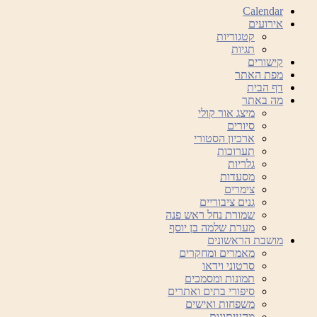
Calendar
אירועים
קטגוריות
תגיות
קישורים
מפת האתר
דף הבית
מה באתר
מיצג אור קולי
סיורים
ארכיון הסטורי
תערוכות
גלריות
מסעדות
צימרים
גנים ציבוריים
שמורת נחל ראש פנה
מערת שלמה בן יוסף
מושבת הראשונים
מאמרים ומחקרים
סרטוני וידאו
תמונות ומסמכים
סיפורי בתים ואתרים
משפחות ואישים
מהעיתונות