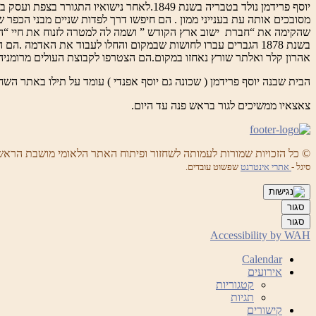
יוסף פרידמן נולד בטבריה בשנת 1849.לאחר 
שהקימה את “חברת ישוב ארץ הקודש ” ושמה לה למטרה לזנוח את חיי “הישו
בשנת 1878 הגברים עברו לחושות שבמקום והחלו לעבוד את האדמה .
אהרון קלר ואלתר שורץ נאחזו במקום.הם הצטרפו לקבוצת העולים מרומניה בשנת 1882 ויסדו את 
הבית שבנה יוסף פרידמן ( שכונה גם יוסף אפנדי ) עומד על תילו באתר השח
צאצאיו ממשיכים לגור בראש פנה עד היום.
© כל הזכויות שמורות לעמותה לשחזור ופיתוח האתר הלאומי מושבת הראש
סיגל -
אתרי אינטרנט
שפשוט עובדים.
סגור
סגור
Accessibility by WAH
Calendar
אירועים
קטגוריות
תגיות
קישורים