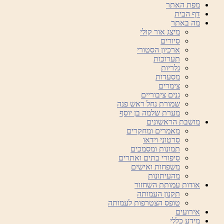
מפת האתר
דף הבית
מה באתר
מיצג אור קולי
סיורים
ארכיון הסטורי
תערוכות
גלריות
מסעדות
צימרים
גנים ציבוריים
שמורת נחל ראש פנה
מערת שלמה בן יוסף
מושבת הראשונים
מאמרים ומחקרים
סרטוני וידאו
תמונות ומסמכים
סיפורי בתים ואתרים
משפחות ואישים
מהעיתונות
אודות עמותת השחזור
תקנון העמותה
טופס הצטרפות לעמותה
אירועים
מידע כללי