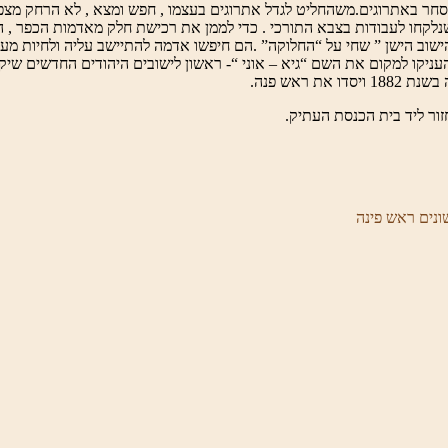
נישואיו התגורר בצפת ועסק בסחר באתרוגים.משהחליט לגדל אתרוגים בעצמו , חפש ומצא , ל
ב הישן ” שחי על “החלוקה” .הם חיפשו אדמה להתיישב עליה ולחיות מעבוד
הם העניקו למקום את השם “גיא – אוני “- ראשון לישובים היהודים החדשים שיק
ראש פנה.
זור ליד בית הכנסת העתיק.
ונים ראש פינה