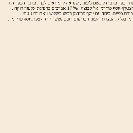
א הרחק מצפת , כפר ערבי דל בשם ג’עוני , שנראה לו מתאים לכך . ערביי הכפר היו
מסובכים אותה עת בענייני ממון . הם חיפשו דרך לפדות שניים מבני הכפר שנלקחו לעבודות בצבא התורכי . כדי לממן את רכישת חלק מאדמות הכפר , הצטרף יוסף פרידמן אל קבוצה של 17 אברכים בהנהגת אלעזר רוקח ,
ת כפיים. ביחד עם יוסף פרידמן רכשו כשליש מאדמות ג’עוני .
ומו בגליל .הבצרת והעוני הכריעום.רובם נטשו חזרה לצפת.יוסף פרידמן ,