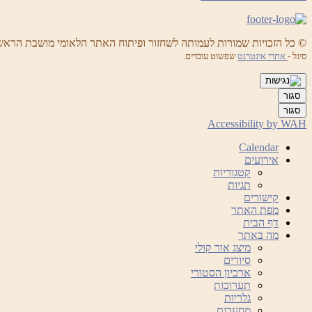
© כל הזכויות שמורות לעמותה לשחזור ופיתוח האתר הלאומי מושבת הראש
סיגל -
אתרי אינטרנט
שפשוט עובדים.
סגור
סגור
Accessibility by WAH
Calendar
אירועים
קטגוריות
תגיות
קישורים
מפת האתר
דף הבית
מה באתר
מיצג אור קולי
סיורים
ארכיון הסטורי
תערוכות
גלריות
מסעדות