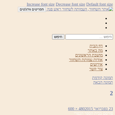
לדלג
Increase font size
Decrease font size
Default font size
לתוכן
תפריטים ווידג'טים
Mail
Facebook
Instagram
דף הבית
מה באתר
מושבת הראשונים
אודות עמותת השחזור
אירועים
צור קשר
תמונה קודמת
תמונה הבאה
2
פורסם
מסך
23 בפברואר 2015
480 × 600
ניווט
בתאריך
מלא
פורסם ב
בית הספר הכפרי