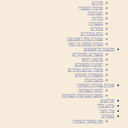
סיורים
ארכיון הסטורי
תערוכות
גלריות
מסעדות
צימרים
גנים ציבוריים
שמורת נחל ראש פנה
מערת שלמה בן יוסף
מושבת הראשונים
מאמרים ומחקרים
סרטוני וידאו
תמונות ומסמכים
סיפורי בתים ואתרים
משפחות ואישים
מהעיתונות
אודות עמותת השחזור
תקנון העמותה
טופס הצטרפות לעמותה
אירועים
מידע כללי
צור קשר
באנרים
מה באתר השחזור