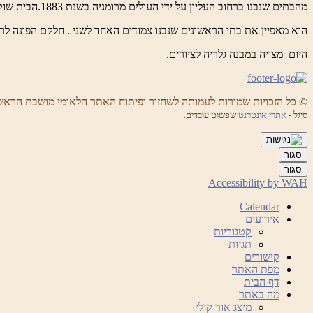
מהבתים שנבנו ברחוב העליון על ידי העולים מרומניה בשנת 1883.הבית שוקם על ידי העמותה לשחזור ראש פנה.
הוא מאפיין את בתי הראשונים שנבנו צמודים האחד לשני . חלקם הפונה לר
היום מצויה במבנה גלריה לציורים.
© כל הזכויות שמורות לעמותה לשחזור ופיתוח האתר הלאומי מושבת הראש
סיגל -
אתרי אינטרנט
שפשוט עובדים.
סגור
סגור
Accessibility by WAH
Calendar
אירועים
קטגוריות
תגיות
קישורים
מפת האתר
דף הבית
מה באתר
מיצג אור קולי