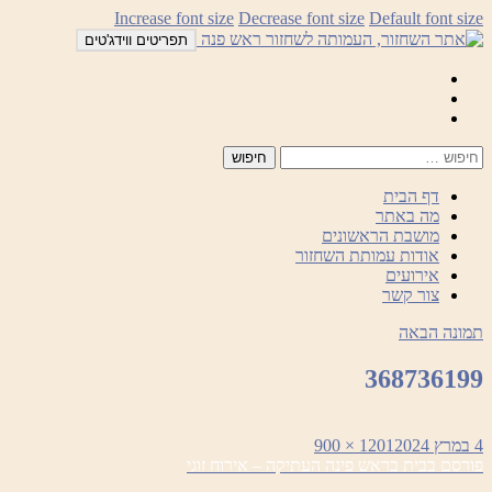
לדלג
Increase font size
Decrease font size
Default font size
לתוכן
תפריטים ווידג'טים
Mail
Facebook
Instagram
דף הבית
מה באתר
מושבת הראשונים
אודות עמותת השחזור
אירועים
צור קשר
תמונה הבאה
368736199
פורסם
מסך
4 במרץ 2024
1201 × 900
ניווט
בתאריך
מלא
פורסם ב
בית בראש פינה העתיקה – אירוח זוגי