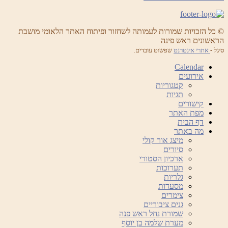
© כל הזכויות שמורות לעמותה לשחזור ופיתוח האתר הלאומי מושבת
הראשונים ראש פינה
סיגל -
אתרי אינטרנט
שפשוט עובדים.
Calendar
אירועים
קטגוריות
תגיות
קישורים
מפת האתר
דף הבית
מה באתר
מיצג אור קולי
סיורים
ארכיון הסטורי
תערוכות
גלריות
מסעדות
צימרים
גנים ציבוריים
שמורת נחל ראש פנה
מערת שלמה בן יוסף