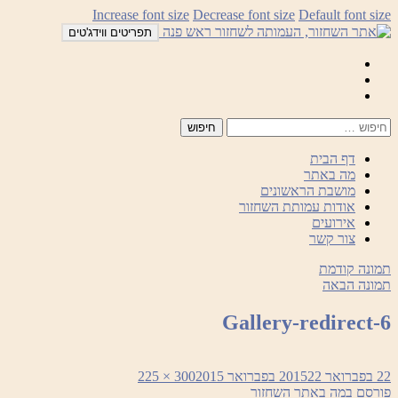
לדלג
Increase font size
Decrease font size
Default font size
לתוכן
תפריטים ווידג'טים
Mail
Facebook
Instagram
דף הבית
מה באתר
מושבת הראשונים
אודות עמותת השחזור
אירועים
צור קשר
תמונה קודמת
תמונה הבאה
Gallery-redirect-6
פורסם
מסך
22 בפברואר 2015
22 בפברואר 2015
300 × 225
ניווט
בתאריך
מלא
פורסם ב
מה באתר השחזור