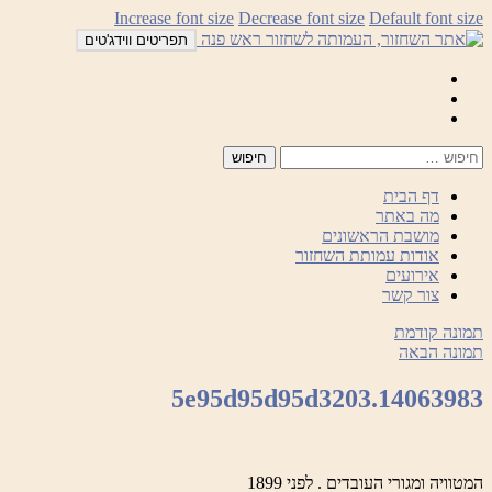
לדלג
Increase font size
Decrease font size
Default font size
לתוכן
תפריטים ווידג'טים
Mail
Facebook
Instagram
דף הבית
מה באתר
מושבת הראשונים
אודות עמותת השחזור
אירועים
צור קשר
תמונה קודמת
תמונה הבאה
5e95d95d95d3203.14063983
המטוויה ומגורי העובדים . לפני 1899