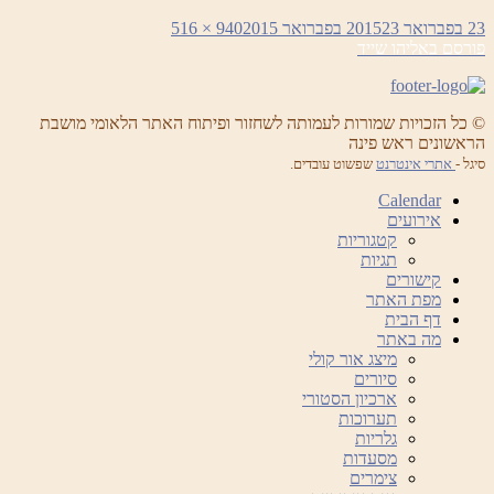
פורסם
מסך
23 בפברואר 2015
23 בפברואר 2015
940 × 516
ניווט
בתאריך
מלא
פורסם ב
אליהו שייד
© כל הזכויות שמורות לעמותה לשחזור ופיתוח האתר הלאומי מושבת
הראשונים ראש פינה
סיגל -
אתרי אינטרנט
שפשוט עובדים.
Calendar
אירועים
קטגוריות
תגיות
קישורים
מפת האתר
דף הבית
מה באתר
מיצג אור קולי
סיורים
ארכיון הסטורי
תערוכות
גלריות
מסעדות
צימרים