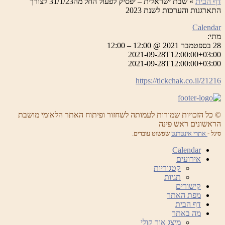
דף הבית
»
שבת ישראלית – יפסיק לפעול החל מה31/1/23 לצורך
התארגנות והערכות לשנת 2023
Calendar
מתי:
28 בספטמבר 2021 @ 12:00 – 12:00
2021-09-28T12:00:00+03:00
2021-09-28T12:00:00+03:00
https://tickchak.co.il/21216
© כל הזכויות שמורות לעמותה לשחזור ופיתוח האתר הלאומי מושבת
הראשונים ראש פינה
סיגל -
אתרי אינטרנט
שפשוט עובדים.
Calendar
אירועים
קטגוריות
תגיות
קישורים
מפת האתר
דף הבית
מה באתר
מיצג אור קולי