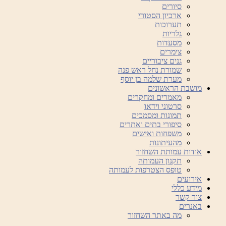
סיורים
ארכיון הסטורי
תערוכות
גלריות
מסעדות
צימרים
גנים ציבוריים
שמורת נחל ראש פנה
מערת שלמה בן יוסף
מושבת הראשונים
מאמרים ומחקרים
סרטוני וידאו
תמונות ומסמכים
סיפורי בתים ואתרים
משפחות ואישים
מהעיתונות
אודות עמותת השחזור
תקנון העמותה
טופס הצטרפות לעמותה
אירועים
מידע כללי
צור קשר
באנרים
מה באתר השחזור