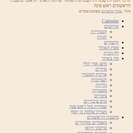
© כל הזכויות שמורות לעמותה לשחזור ופיתוח האתר הלאומי מושבת
הראשונים ראש פינה
סיגל -
אתרי אינטרנט
שפשוט עובדים.
Calendar
אירועים
קטגוריות
תגיות
קישורים
מפת האתר
דף הבית
מה באתר
מיצג אור קולי
סיורים
ארכיון הסטורי
תערוכות
גלריות
מסעדות
צימרים
גנים ציבוריים
שמורת נחל ראש פנה
מערת שלמה בן יוסף
מושבת הראשונים
מאמרים ומחקרים
סרטוני וידאו