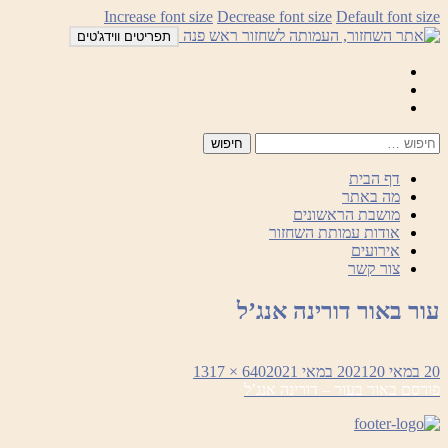
לדלג
Increase font size
Decrease font size
Default font size
לתוכן
תפריטים ווידג'טים
Mail
Facebook
Instagram
דף הבית
מה באתר
מושבת הראשונים
אודות עמותת השחזור
אירועים
צור קשר
עור באור דורינה אנג’ל
פורסם
מסך
20 במאי 2021
20 במאי 2021
640 × 1317
ניווט
בתאריך
מלא
פורסם ב
אור בעור – דורינה אנג’ל