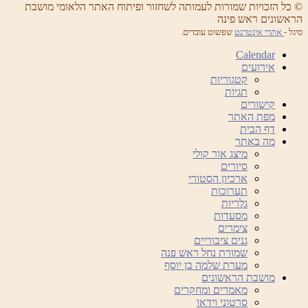
© כל הזכויות שמורות לעמותה לשחזור ופיתוח האתר הלאומי מושבת
הראשונים ראש פינה
סיגל -
אתרי אינטרנט
שפשוט עובדים.
Calendar
אירועים
קטגוריות
תגיות
קישורים
מפת האתר
דף הבית
מה באתר
מיצג אור קולי
סיורים
ארכיון הסטורי
תערוכות
גלריות
מסעדות
צימרים
גנים ציבוריים
שמורת נחל ראש פנה
מערת שלמה בן יוסף
מושבת הראשונים
מאמרים ומחקרים
סרטוני וידאו