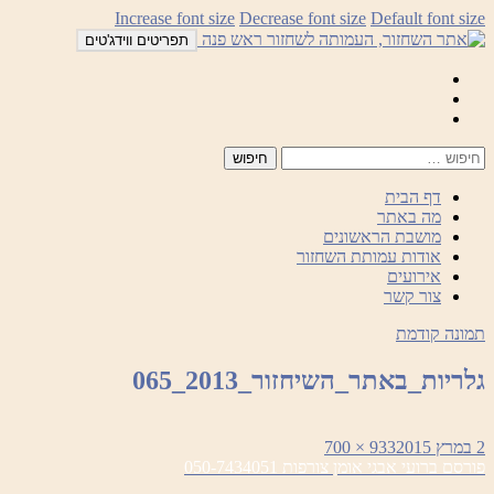
לדלג
Increase font size
Decrease font size
Default font size
לתוכן
תפריטים ווידג'טים
Mail
Facebook
Instagram
דף הבית
מה באתר
מושבת הראשונים
אודות עמותת השחזור
אירועים
צור קשר
תמונה קודמת
גלריות_באתר_השיחזור_2013_065
פורסם
מסך
2 במרץ 2015
933 × 700
ניווט
בתאריך
מלא
פורסם ב
רועי אבגי אומן צורפות 050-7434051