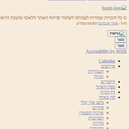
© כל הזכויות שמורות לעמותה לשחזור ופיתוח האתר הלאומי מושבת הראש
סיגל -
אתרי אינטרנט
שפשוט עובדים.
סגור
סגור
Accessibility by WAH
Calendar
אירועים
קטגוריות
תגיות
קישורים
מפת האתר
דף הבית
מה באתר
מיצג אור קולי
סיורים
ארכיון הסטורי
תערוכות
גלריות
מסעדות