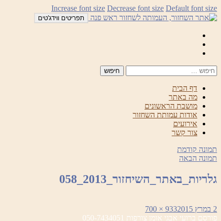
לדלג
Increase font size
Decrease font size
Default font size
לתוכן
תפריטים ווידג'טים
Mail
Facebook
Instagram
דף הבית
מה באתר
מושבת הראשונים
אודות עמותת השחזור
אירועים
צור קשר
תמונה קודמת
תמונה הבאה
גלריות_באתר_השיחזור_2013_058
פורסם
מסך
2 במרץ 2015
933 × 700
ניווט
בתאריך
מלא
פורסם ב
רועי אבגי אומן צורפות 050-7434051