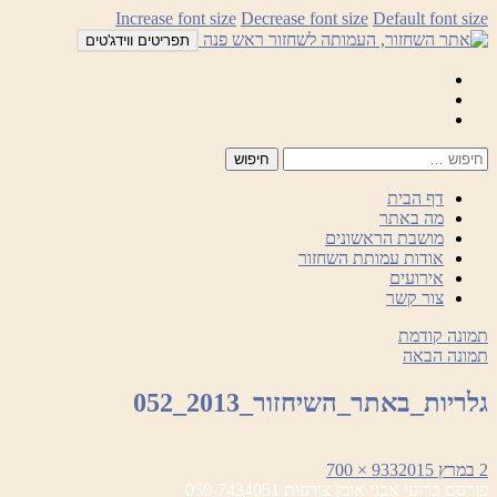
לדלג
Increase font size
Decrease font size
Default font size
לתוכן
תפריטים ווידג'טים
Mail
Facebook
Instagram
דף הבית
מה באתר
מושבת הראשונים
אודות עמותת השחזור
אירועים
צור קשר
תמונה קודמת
תמונה הבאה
גלריות_באתר_השיחזור_2013_052
פורסם
מסך
2 במרץ 2015
933 × 700
ניווט
בתאריך
מלא
פורסם ב
רועי אבגי אומן צורפות 050-7434051