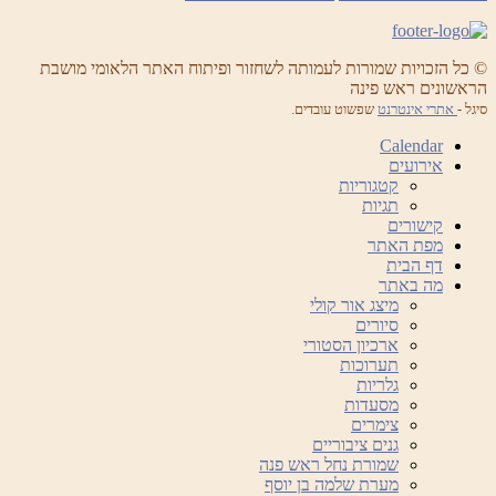
© כל הזכויות שמורות לעמותה לשחזור ופיתוח האתר הלאומי מושבת
הראשונים ראש פינה
סיגל -
אתרי אינטרנט
שפשוט עובדים.
Calendar
אירועים
קטגוריות
תגיות
קישורים
מפת האתר
דף הבית
מה באתר
מיצג אור קולי
סיורים
ארכיון הסטורי
תערוכות
גלריות
מסעדות
צימרים
גנים ציבוריים
שמורת נחל ראש פנה
מערת שלמה בן יוסף