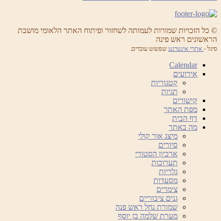
© כל הזכויות שמורות לעמותה לשחזור ופיתוח האתר הלאומי מושבת
הראשונים ראש פינה
סיגל -
אתרי אינטרנט
שפשוט עובדים.
Calendar
אירועים
קטגוריות
תגיות
קישורים
מפת האתר
דף הבית
מה באתר
מיצג אור קולי
סיורים
ארכיון הסטורי
תערוכות
גלריות
מסעדות
צימרים
גנים ציבוריים
שמורת נחל ראש פנה
מערת שלמה בן יוסף