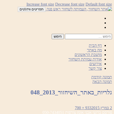
לדלג
Increase font size
Decrease font size
Default font size
לתוכן
תפריטים ווידג'טים
Mail
Facebook
Instagram
דף הבית
מה באתר
מושבת הראשונים
אודות עמותת השחזור
אירועים
צור קשר
תמונה קודמת
תמונה הבאה
גלריות_באתר_השיחזור_2013_048
פורסם
מסך
2 במרץ 2015
933 × 700
ניווט
בתאריך
מלא
פורסם ב
רועי אבגי אומן צורפות 050-7434051