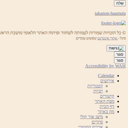
takanon-haamuta
© כל הזכויות שמורות לעמותה לשחזור ופיתוח האתר הלאומי מושבת הראש
סיגל -
אתרי אינטרנט
שפשוט עובדים.
סגור
סגור
Accessibility by WAH
Calendar
אירועים
קטגוריות
תגיות
קישורים
מפת האתר
דף הבית
מה באתר
מיצג אור קולי
סיורים
ארכיון הסטורי